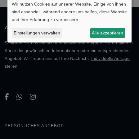
Wir nutzen Cookies auf unserer Website. Einige von ihnen
sind essenziell, während andere uns helfen, diese Website
und Ihre Erfahrung zu verbessern.
WIR BERATEN SIE GERN!
Einstellungen verwalten
Alle akzeptieren
Schicken Sie uns einfach Ihre
individuelle Anfrage
. Sie erhalten in
Kürze die gewünschten Informationen oder ein entsprechendes
Angebot. Wir freuen uns auf Ihre Nachricht.
Individuelle Anfrage
stellen!
PERSÖNLICHES ANGEBOT: