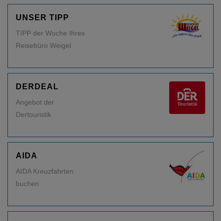
UNSER TIPP
TIPP der Woche Ihres
Reisebüro Weigel
DERDEAL
Angebot der
Dertouristik
AIDA
AIDA Kreuzfahrten
buchen