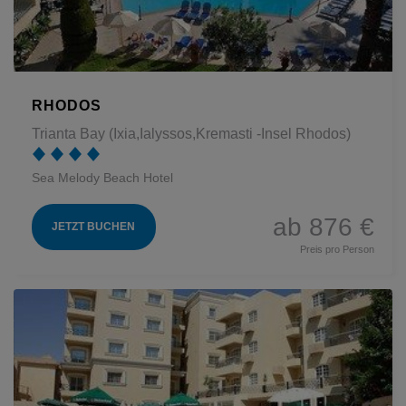
RHODOS
Trianta Bay (Ixia,Ialyssos,Kremasti -Insel Rhodos)
Sea Melody Beach Hotel
ab 876 €
JETZT BUCHEN
Preis pro Person