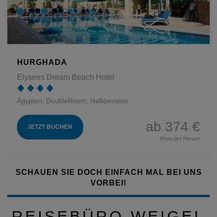
HURGHADA
Elysees Dream Beach Hotel
Ägypten, DoubleRoom, Halbpension
ab 374 €
JETZT BUCHEN
Preis pro Person
SCHAUEN SIE DOCH EINFACH MAL BEI UNS
VORBEI!
REISEBÜRO WEIGEL