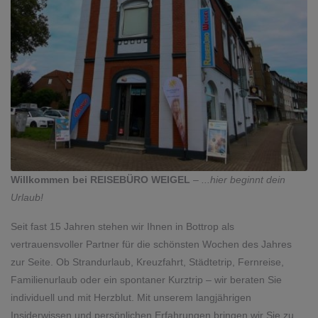
Willkommen bei REISEBÜRO WEIGEL
–
...hier beginnt dein
Urlaub!
Seit fast 15 Jahren stehen wir Ihnen in Bottrop als
vertrauensvoller Partner für die schönsten Wochen des Jahres
zur Seite. Ob Strandurlaub, Kreuzfahrt, Städtetrip, Fernreise,
Familienurlaub oder ein spontaner Kurztrip – wir beraten Sie
individuell und mit Herzblut. Mit unserem langjährigen
Insiderwissen und persönlichen Erfahrungen bringen wir Sie zu