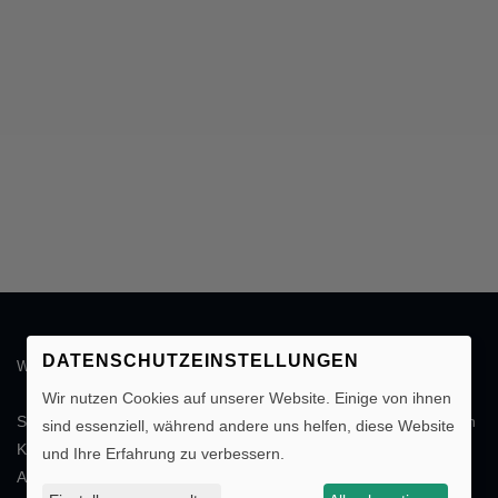
DATENSCHUTZEINSTELLUNGEN
WIR BERATEN SIE GERN!
Wir nutzen Cookies auf unserer Website. Einige von ihnen
Schicken Sie uns einfach Ihre
individuelle Anfrage
. Sie erhalten in
sind essenziell, während andere uns helfen, diese Website
Kürze die gewünschten Informationen oder ein entsprechendes
und Ihre Erfahrung zu verbessern.
Angebot. Wir freuen uns auf Ihre Nachricht.
Individuelle Anfrage