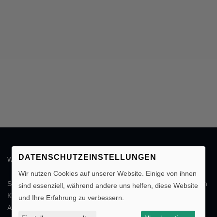
DATENSCHUTZEINSTELLUNGEN
WIR BERATEN SIE GERN!
Wir nutzen Cookies auf unserer Website. Einige von ihnen
Schicken Sie uns einfach Ihre
individuelle Anfrage
. Sie erhalten in
sind essenziell, während andere uns helfen, diese Website
Kürze die gewünschten Informationen oder ein entsprechendes
und Ihre Erfahrung zu verbessern.
Angebot. Wir freuen uns auf Ihre Nachricht.
Individuelle Anfrage