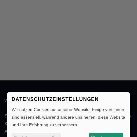
DATENSCHUTZEINSTELLUNGEN
WIR BERATEN SIE GERN!
Wir nutzen Cookies auf unserer Website. Einige von ihnen
Schicken Sie uns einfach Ihre
individuelle Anfrage
. Sie erhalten in
sind essenziell, während andere uns helfen, diese Website
Kürze die gewünschten Informationen oder ein entsprechendes
und Ihre Erfahrung zu verbessern.
Angebot. Wir freuen uns auf Ihre Nachricht.
Individuelle Anfrage