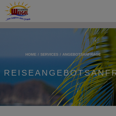
">
HOME
SERVICES
ANGEBOTSANFRAGE
REISEANGEBOTSANF