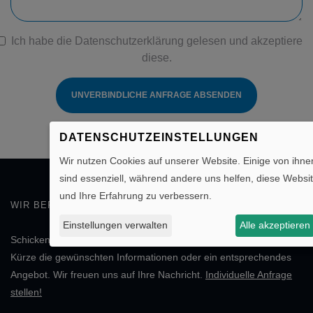
Ich habe die
Datenschutzerklärung
gelesen und akzeptiere
diese.
UNVERBINDLICHE ANFRAGE ABSENDEN
DATENSCHUTZEINSTELLUNGEN
Wir nutzen Cookies auf unserer Website. Einige von ihne
sind essenziell, während andere uns helfen, diese Websi
und Ihre Erfahrung zu verbessern.
WIR BERATEN SIE GERN!
Einstellungen verwalten
Alle akzeptieren
Schicken Sie uns einfach Ihre
individuelle Anfrage
. Sie erhalten in
Kürze die gewünschten Informationen oder ein entsprechendes
Angebot. Wir freuen uns auf Ihre Nachricht.
Individuelle Anfrage
stellen!